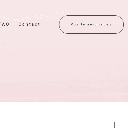
FAQ
Contact
Vos témoignages
Thalasso bain bébé®
Best Seller
Initiation massage bien-être
t
Réflexologie bébé émotionnelle ®
maison
Accompagnement au bain enveloppé
DME