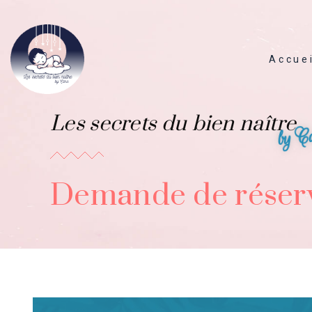
Accue
Les secrets du bien naître
J’accueille mon bébé
Pa
by C
Pa
Pa
Demande de réser
Pa